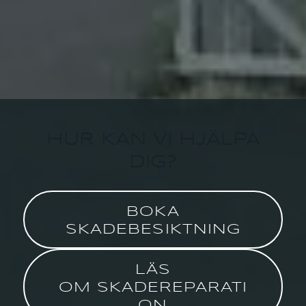
HUR KAN VI HJÄLPA
DIG?
BOKA
SKADEBESIKTNING
LÄS
OM SKADEREPARATI
ON